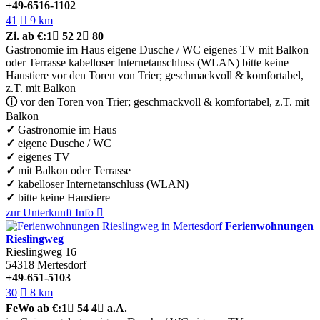
+49-6516-1102
41

9 km
Zi.
ab €:
1

52
2

80
Gastronomie im Haus
eigene Dusche / WC
eigenes TV
mit Balkon
oder Terrasse
kabelloser Internetanschluss (WLAN)
bitte keine
Haustiere
vor den Toren von Trier; geschmackvoll & komfortabel,
z.T. mit Balkon
ⓘ
vor den Toren von Trier; geschmackvoll & komfortabel, z.T. mit
Balkon
✓
Gastronomie im Haus
✓
eigene Dusche / WC
✓
eigenes TV
✓
mit Balkon oder Terrasse
✓
kabelloser Internetanschluss (WLAN)
✓
bitte keine Haustiere
zur Unterkunft
Info

Ferienwohnungen
Rieslingweg
Rieslingweg 16
54318
Mertesdorf
+49-651-5103
30

8 km
FeWo
ab €:
1

54
4

a.A.