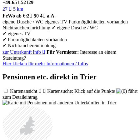
+49-651-52129
27

5 km
FeWo
ab €:
2

50
4

a.A.
eigene Dusche / WC
eigenes TV
Parkmöglichkeiten vorhanden
Nichtrauchereinrichtung
✓
eigene Dusche / WC
✓
eigenes TV
✓
Parkmöglichkeiten vorhanden
✓
Nichtrauchereinrichtung
zur Unterkunft
Info

Für Vermieter:
Interesse an einem
Stareintrag?
Hier klicken für mehr
Informationen
/
Infos
Pensionen etc. direkt in Trier
Kartenansicht


Kartensuche: Klick auf die Punkte
führt
zum Detaileintrag