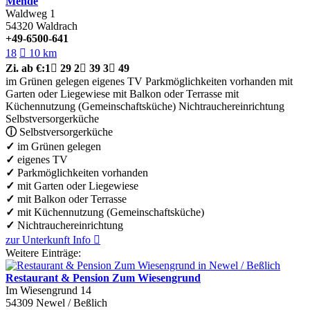
Mende
Waldweg 1
54320
Waldrach
+49-6500-641
18

10 km
Zi.
ab €:
1

29
2

39
3

49
im Grünen gelegen
eigenes TV
Parkmöglichkeiten vorhanden
mit
Garten oder Liegewiese
mit Balkon oder Terrasse
mit
Küchennutzung (Gemeinschaftsküche)
Nichtrauchereinrichtung
Selbstversorgerküche
ⓘ
Selbstversorgerküche
✓
im Grünen gelegen
✓
eigenes TV
✓
Parkmöglichkeiten vorhanden
✓
mit Garten oder Liegewiese
✓
mit Balkon oder Terrasse
✓
mit Küchennutzung (Gemeinschaftsküche)
✓
Nichtrauchereinrichtung
zur Unterkunft
Info

Weitere Einträge:
Restaurant & Pension Zum Wiesengrund
Im Wiesengrund 14
54309
Newel / Beßlich