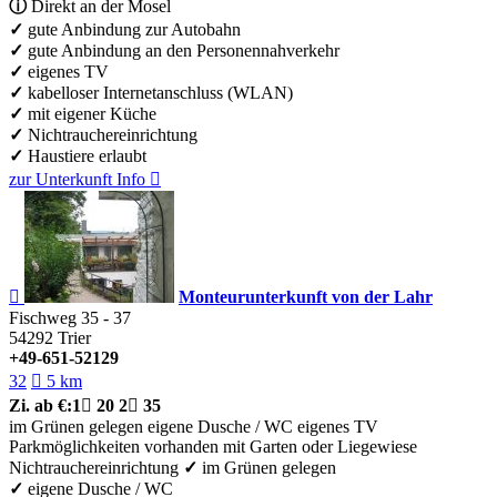
ⓘ
Direkt an der Mosel
✓
gute Anbindung zur Autobahn
✓
gute Anbindung an den Personennahverkehr
✓
eigenes TV
✓
kabelloser Internetanschluss (WLAN)
✓
mit eigener Küche
✓
Nichtrauchereinrichtung
✓
Haustiere erlaubt
zur Unterkunft
Info


Monteurunterkunft von der Lahr
Fischweg 35 - 37
54292
Trier
+49-651-52129
32

5 km
Zi.
ab €:
1

20
2

35
im Grünen gelegen
eigene Dusche / WC
eigenes TV
Parkmöglichkeiten vorhanden
mit Garten oder Liegewiese
Nichtrauchereinrichtung
✓
im Grünen gelegen
✓
eigene Dusche / WC