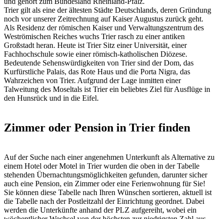
und gehört zum Bundesland Rheinland-Pfalz.
Trier gilt als eine der ältesten Städte Deutschlands, deren Gründung
noch vor unserer Zeitrechnung auf Kaiser Augustus zurück geht.
Als Residenz der römischen Kaiser und Verwaltungszentrum des
Weströmischen Reiches wuchs Trier rasch zu einer antiken
Großstadt heran. Heute ist Trier Sitz einer Universität, einer
Fachhochschule sowie einer römisch-katholischen Diözese.
Bedeutende Sehenswürdigkeiten von Trier sind der Dom, das
Kurfürstliche Palais, das Rote Haus und die Porta Nigra, das
Wahrzeichen von Trier. Aufgrund der Lage inmitten einer
Talweitung des Moseltals ist Trier ein beliebtes Ziel für Ausflüge in
den Hunsrück und in die Eifel.
Zimmer oder Pension in Trier finden
Auf der Suche nach einer angenehmen Unterkunft als Alternative zu
einem Hotel oder Motel in Trier wurden die oben in der Tabelle
stehenden Übernachtungsmöglichkeiten gefunden, darunter sicher
auch eine Pension, ein Zimmer oder eine Ferienwohnung für Sie!
Sie können diese Tabelle nach Ihren Wünschen sortieren, aktuell ist
die Tabelle nach der Postleitzahl der Einrichtung geordnet. Dabei
werden die Unterkünfte anhand der PLZ aufgereiht, wobei ein
wöchentlicher Wechsel von der höchsten zur niedrigsten Zahl aus