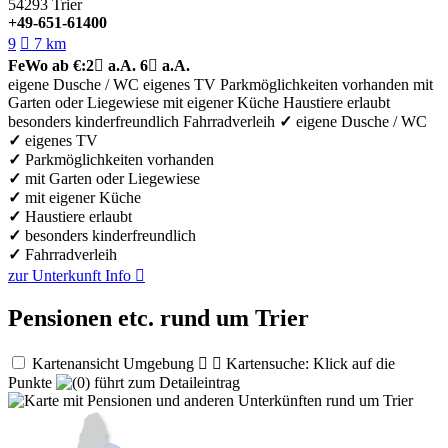
54293
Trier
+49-651-61400
9

7 km
FeWo
ab €:
2

a.A.
6

a.A.
eigene Dusche / WC
eigenes TV
Parkmöglichkeiten vorhanden
mit
Garten oder Liegewiese
mit eigener Küche
Haustiere erlaubt
besonders kinderfreundlich
Fahrradverleih
✓
eigene Dusche / WC
✓
eigenes TV
✓
Parkmöglichkeiten vorhanden
✓
mit Garten oder Liegewiese
✓
mit eigener Küche
✓
Haustiere erlaubt
✓
besonders kinderfreundlich
✓
Fahrradverleih
zur Unterkunft
Info

Pensionen etc. rund um Trier
Kartenansicht Umgebung


Kartensuche: Klick auf die
Punkte
führt zum Detaileintrag