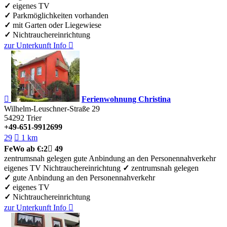
✓
eigenes TV
✓
Parkmöglichkeiten vorhanden
✓
mit Garten oder Liegewiese
✓
Nichtrauchereinrichtung
zur Unterkunft
Info


Ferienwohnung Christina
Wilhelm-Leuschner-Straße 29
54292
Trier
+49-651-9912699
29

1 km
FeWo
ab €:
2

49
zentrumsnah gelegen
gute Anbindung an den Personennahverkehr
eigenes TV
Nichtrauchereinrichtung
✓
zentrumsnah gelegen
✓
gute Anbindung an den Personennahverkehr
✓
eigenes TV
✓
Nichtrauchereinrichtung
zur Unterkunft
Info
