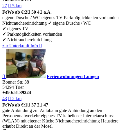
27

5 km
FeWo
ab €:
2

50
4

a.A.
eigene Dusche / WC
eigenes TV
Parkmöglichkeiten vorhanden
Nichtrauchereinrichtung
✓
eigene Dusche / WC
✓
eigenes TV
✓
Parkmöglichkeiten vorhanden
✓
Nichtrauchereinrichtung
zur Unterkunft
Info


Ferienwohnungen Longen
Bonner Str. 38
54294
Trier
+49-651-89224
43

2 km
FeWo
ab €:
1

37
2

47
gute Anbindung zur Autobahn
gute Anbindung an den
Personennahverkehr
eigenes TV
kabelloser Internetanschluss
(WLAN)
mit eigener Küche
Nichtrauchereinrichtung
Haustiere
erlaubt
Direkt an der Mosel