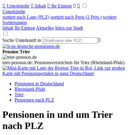

Unterkünfte

Inhalt

Ihr Eintrag


Unterkünfte
sortiert nach Lage (PLZ)
sortiert nach Preis (2 Pers.)
weitere
Sortierungen
Inhalt
Ihr Eintrag
Aktuelles
Infos zur Stadt
Suche Unterkunft in

Pension Trier
trier-pension.de: Pensionsverzeichnis für Trier (Rheinland-Pfalz)
Pensionen in Deutschland
Rheinland-Pfalz
Trier
Pensionen nach PLZ
Pensionen in und um Trier
nach PLZ