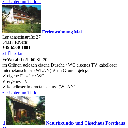
zur Unterkunft
Info

Ferienwohnung Mai
Langensteinstraße 27
54317
Riveris
+49-6500-1881
21

12 km
FeWo
ab €:
2

60
3

70
im Grünen gelegen
eigene Dusche / WC
eigenes TV
kabelloser
Internetanschluss (WLAN)
✓
im Grünen gelegen
✓
eigene Dusche / WC
✓
eigenes TV
✓
kabelloser Internetanschluss (WLAN)
zur Unterkunft
Info


Naturfreunde- und Gästehaus Forsthaus