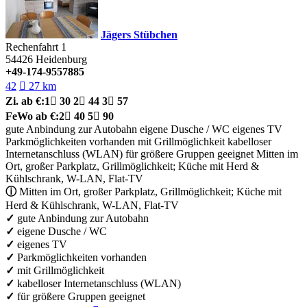
Jägers Stübchen
Rechenfahrt 1
54426
Heidenburg
+49-174-9557885
42

27 km
Zi.
ab €:
1

30
2

44
3

57
FeWo
ab €:
2

40
5

90
gute Anbindung zur Autobahn
eigene Dusche / WC
eigenes TV
Parkmöglichkeiten vorhanden
mit Grillmöglichkeit
kabelloser
Internetanschluss (WLAN)
für größere Gruppen geeignet
Mitten im
Ort, großer Parkplatz, Grillmöglichkeit; Küche mit Herd &
Kühlschrank, W-LAN, Flat-TV
ⓘ
Mitten im Ort, großer Parkplatz, Grillmöglichkeit; Küche mit
Herd & Kühlschrank, W-LAN, Flat-TV
✓
gute Anbindung zur Autobahn
✓
eigene Dusche / WC
✓
eigenes TV
✓
Parkmöglichkeiten vorhanden
✓
mit Grillmöglichkeit
✓
kabelloser Internetanschluss (WLAN)
✓
für größere Gruppen geeignet