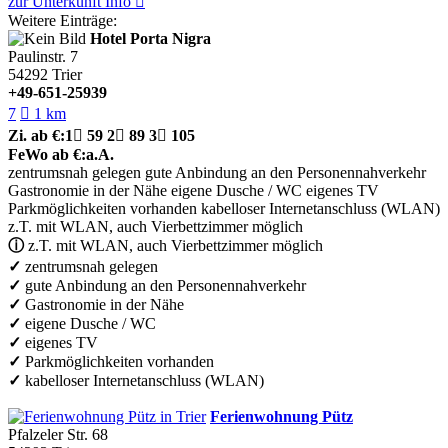
zur Unterkunft
Info

Weitere Einträge:
Hotel Porta Nigra
Paulinstr. 7
54292
Trier
+49-651-25939
7

1 km
Zi.
ab €:
1

59
2

89
3

105
FeWo
ab €:
a.A.
zentrumsnah gelegen
gute Anbindung an den Personennahverkehr
Gastronomie in der Nähe
eigene Dusche / WC
eigenes TV
Parkmöglichkeiten vorhanden
kabelloser Internetanschluss (WLAN)
z.T. mit WLAN, auch Vierbettzimmer möglich
ⓘ
z.T. mit WLAN, auch Vierbettzimmer möglich
✓
zentrumsnah gelegen
✓
gute Anbindung an den Personennahverkehr
✓
Gastronomie in der Nähe
✓
eigene Dusche / WC
✓
eigenes TV
✓
Parkmöglichkeiten vorhanden
✓
kabelloser Internetanschluss (WLAN)
Ferienwohnung Pütz
Pfalzeler Str. 68