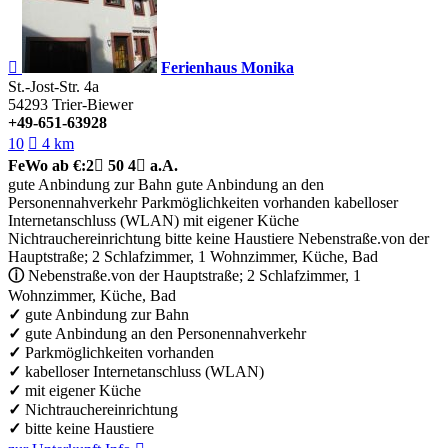

Ferienhaus Monika
St.-Jost-Str. 4a
54293
Trier-Biewer
+49-651-63928
10

4 km
FeWo
ab €:
2

50
4

a.A.
gute Anbindung zur Bahn
gute Anbindung an den
Personennahverkehr
Parkmöglichkeiten vorhanden
kabelloser
Internetanschluss (WLAN)
mit eigener Küche
Nichtrauchereinrichtung
bitte keine Haustiere
Nebenstraße.von der
Hauptstraße; 2 Schlafzimmer, 1 Wohnzimmer, Küche, Bad
ⓘ
Nebenstraße.von der Hauptstraße; 2 Schlafzimmer, 1
Wohnzimmer, Küche, Bad
✓
gute Anbindung zur Bahn
✓
gute Anbindung an den Personennahverkehr
✓
Parkmöglichkeiten vorhanden
✓
kabelloser Internetanschluss (WLAN)
✓
mit eigener Küche
✓
Nichtrauchereinrichtung
✓
bitte keine Haustiere